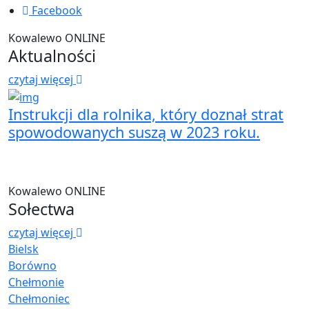
Facebook
Kowalewo ONLINE
Aktualności
czytaj więcej
Instrukcji dla rolnika, który doznał strat
W
spowodowanych suszą w 2023 roku.
Kowalewo ONLINE
Sołectwa
czytaj więcej
Bielsk
Borówno
Chełmonie
Chełmoniec