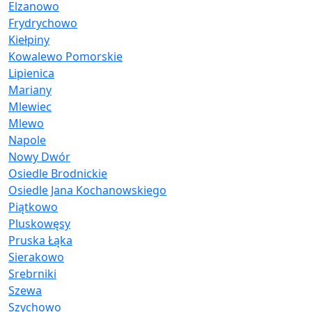
Elzanowo
Frydrychowo
Kiełpiny
Kowalewo Pomorskie
Lipienica
Mariany
Mlewiec
Mlewo
Napole
Nowy Dwór
Osiedle Brodnickie
Osiedle Jana Kochanowskiego
Piątkowo
Pluskowęsy
Pruska Łąka
Sierakowo
Srebrniki
Szewa
Szychowo